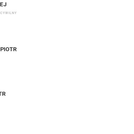
ZEJ
 CYWILNY
 PIOTR
TR