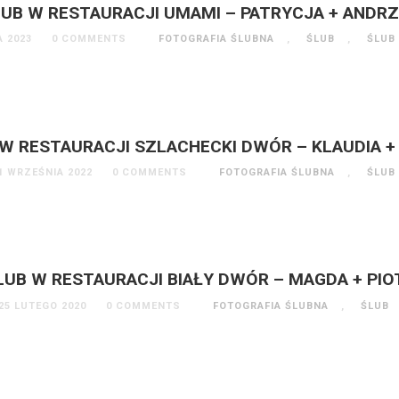
UB W RESTAURACJI UMAMI – PATRYCJA + ANDR
A 2023
0 COMMENTS
FOTOGRAFIA ŚLUBNA
,
ŚLUB
,
ŚLUB
W RESTAURACJI SZLACHECKI DWÓR – KLAUDIA +
1 WRZEŚNIA 2022
0 COMMENTS
FOTOGRAFIA ŚLUBNA
,
ŚLUB
LUB W RESTAURACJI BIAŁY DWÓR – MAGDA + PIO
25 LUTEGO 2020
0 COMMENTS
FOTOGRAFIA ŚLUBNA
,
ŚLUB