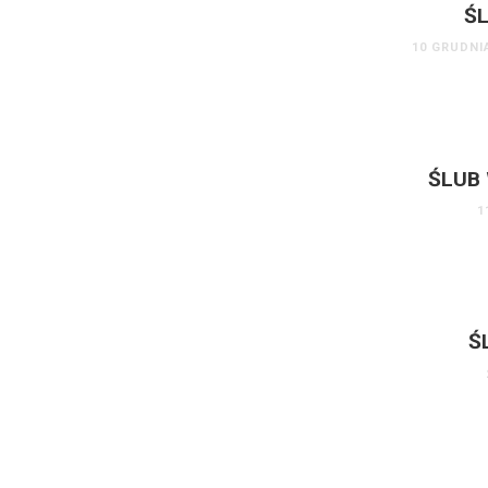
ŚL
10 GRUDNI
ŚLUB 
1
Ś