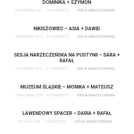
DOMINIKA + SZYMON
15 KWIETNIA 2021
0 COMMENTS
SESJA NARZECZEŃSKA
NIKISZOWIEC – ASIA + DAWID
2 WRZEŚNIA 2019
0 COMMENTS
SESJA NARZECZEŃSKA
SESJA NARZECZEŃSKA NA PUSTYNII – SARA +
RAFAŁ
14 GRUDNIA 2018
0 COMMENTS
SESJA NARZECZEŃSKA
MUZEUM ŚLĄSKIE – MONIKA + MATEUSZ
2 WRZEŚNIA 2018
0 COMMENTS
SESJA NARZECZEŃSKA
LAWENDOWY SPACER – DARIA + RAFAŁ
28 LIPCA 2018
0 COMMENTS
SESJA NARZECZEŃSKA