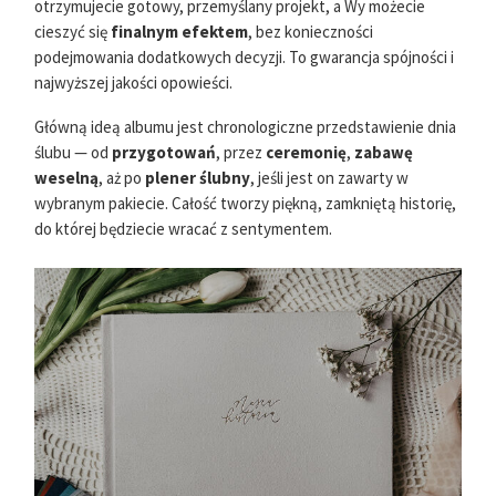
otrzymujecie gotowy, przemyślany projekt, a Wy możecie
cieszyć się
finalnym efektem
, bez konieczności
podejmowania dodatkowych decyzji. To gwarancja spójności i
najwyższej jakości opowieści.
Główną ideą albumu jest chronologiczne przedstawienie dnia
ślubu — od
przygotowań
, przez
ceremonię
,
zabawę
weselną
, aż po
plener ślubny
, jeśli jest on zawarty w
wybranym pakiecie. Całość tworzy piękną, zamkniętą historię,
do której będziecie wracać z sentymentem.