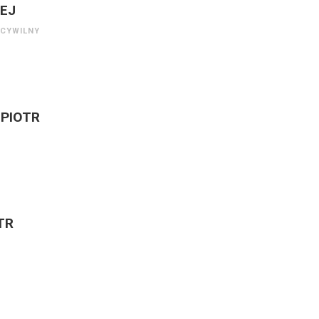
ZEJ
 CYWILNY
 PIOTR
TR