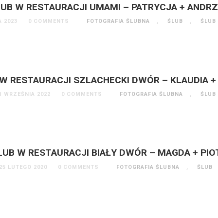
UB W RESTAURACJI UMAMI – PATRYCJA + ANDR
A 2023
0 COMMENTS
FOTOGRAFIA ŚLUBNA
,
ŚLUB
,
ŚLUB
W RESTAURACJI SZLACHECKI DWÓR – KLAUDIA +
1 WRZEŚNIA 2022
0 COMMENTS
FOTOGRAFIA ŚLUBNA
,
ŚLUB
LUB W RESTAURACJI BIAŁY DWÓR – MAGDA + PIO
25 LUTEGO 2020
0 COMMENTS
FOTOGRAFIA ŚLUBNA
,
ŚLUB