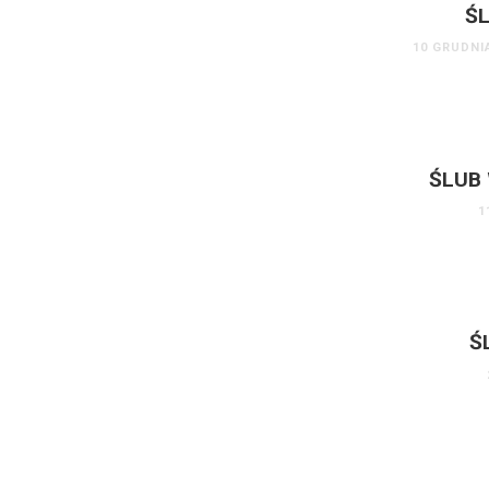
ŚL
10 GRUDNI
ŚLUB 
1
Ś