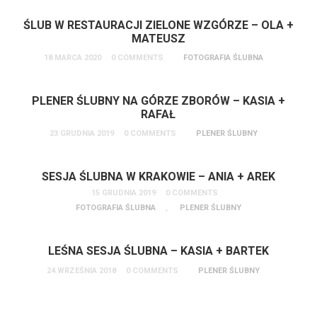
ŚLUB W RESTAURACJI ZIELONE WZGÓRZE – OLA +
MATEUSZ
18 MARCA 2020
0 COMMENTS
FOTOGRAFIA ŚLUBNA
PLENER ŚLUBNY NA GÓRZE ZBORÓW – KASIA +
RAFAŁ
23 GRUDNIA 2019
0 COMMENTS
PLENER ŚLUBNY
SESJA ŚLUBNA W KRAKOWIE – ANIA + AREK
15 GRUDNIA 2019
0 COMMENTS
FOTOGRAFIA ŚLUBNA
,
PLENER ŚLUBNY
LEŚNA SESJA ŚLUBNA – KASIA + BARTEK
24 WRZEŚNIA 2018
0 COMMENTS
PLENER ŚLUBNY