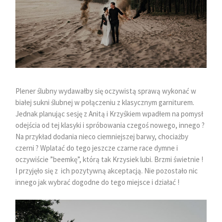
Plener ślubny wydawałby się oczywistą sprawą wykonać w
białej sukni ślubnej w połączeniu z klasycznym garniturem.
Jednak planując sesję z Anitą i Krzyśkiem wpadłem na pomysł
odejścia od tej klasyki i spróbowania czegoś nowego, innego ?
Na przykład dodania nieco ciemniejszej barwy, chociażby
czerni ? Wplatać do tego jeszcze czarne race dymne i
oczywiście ”beemkę”, którą tak Krzysiek lubi. Brzmi świetnie !
I przyjęło się z ich pozytywną akceptacją. Nie pozostało nic
innego jak wybrać dogodne do tego miejsce i działać !