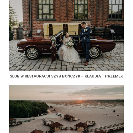
ŚLUB W RESTAURACJI SZYB BOŃCZYK – KLAUDIA + PRZEMEK